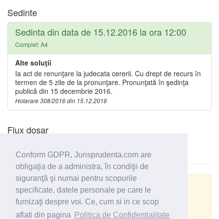
Sedinte
Sedinta din data de 15.12.2016 la ora 12:00
Complet: A4
Alte soluţii
Ia act de renunţare la judecata cererii. Cu drept de recurs în
termen de 5 zile de la pronunţare. Pronunţată în şedinţa
publică din 15 decembrie 2016.
Hotarare 308/2016 din 15.12.2016
Flux dosar
Conform GDPR, Jurisprudenta.com are
obligaţia de a administra, în condiţii de
siguranţă şi numai pentru scopurile
Actualizare GRPD
specificate, datele personale pe care le
furnizaţi despre voi. Ce, cum si in ce scop
Despre datele personale din acest dosar
aflati din pagina
Politica de Confidentialitate