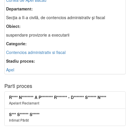
Curtea de Apel Bacău
Departament:
Secţia a II-a civilă, de contencios administrativ şi fiscal
Obiect:
suspendare provizorie a executarii
Categorie:
Contencios administrativ si fiscal
Stadiu proces:
Apel
Parti proces
R**** N******** A P******** R******* - D******* S****** N****
Apelant Reclamant
S*** S****** S*****
Intimat Pârât