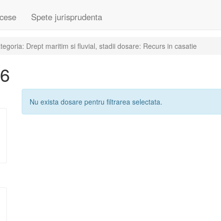
cese
Spete jurisprudenta
goria: Drept maritim si fluvial, stadii dosare: Recurs in casatie
16
Nu exista dosare pentru filtrarea selectata.