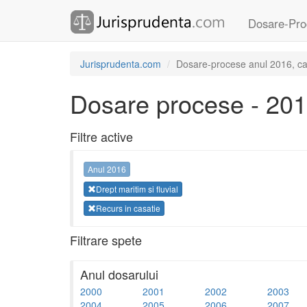
Dosare-Pro
Jurisprudenta.com
Dosare-procese anul 2016, cate
Dosare procese - 20
Filtre active
Anul 2016
Drept maritim si fluvial
Recurs in casatie
Filtrare spete
Anul dosarului
2000
2001
2002
2003
2004
2005
2006
2007