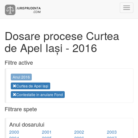
Dosare procese Curtea
de Apel Iași - 2016
Filtre active
Anul 2016
Curtea de Apel Iași
Contestatie in anulare Fond
Filtrare spete
Anul dosarului
2000
2001
2002
2003
2004
2005
2006
2007