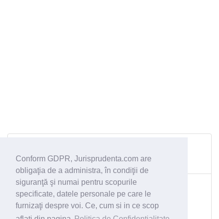
Dosar 3821/103/2014 din 18.05.2016
Curtea de Apel Bacău
Conform GDPR, Jurisprudenta.com are
despăgubire;
obligaţia de a administra, în condiţii de
Dosar 2695/108/2015 din 21.01.2016
siguranţă şi numai pentru scopurile
specificate, datele personale pe care le
Curtea de Apel Timișoara
refuz acordare drepturi protecţie sociala( persoane cu
furnizaţi despre voi. Ce, cum si in ce scop
handicap, protecţia copilului) 4850;
aflati din pagina
Politica de Confidentialitate