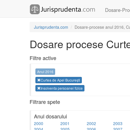
Dosare-Pro
Jurisprudenta.com
Dosare-procese anul 2016, Cur
Dosare procese Curte
Filtre active
Anul 2016
Curtea de Apel București
Insolventa persoanei fizice
Filtrare spete
Anul dosarului
2000
2001
2002
2003
2004
2005
2006
2007