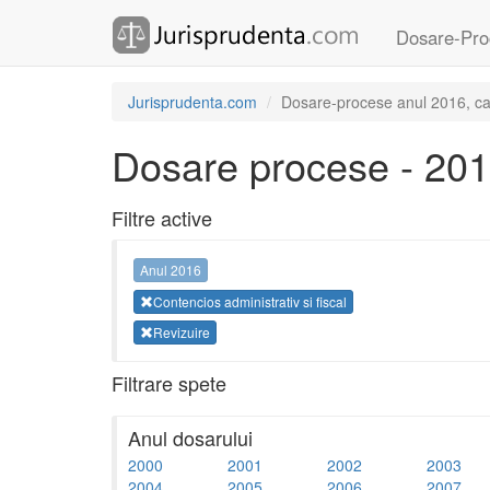
Dosare-Pro
Jurisprudenta.com
Dosare-procese anul 2016, cate
Dosare procese - 20
Filtre active
Anul 2016
Contencios administrativ si fiscal
Revizuire
Filtrare spete
Anul dosarului
2000
2001
2002
2003
2004
2005
2006
2007