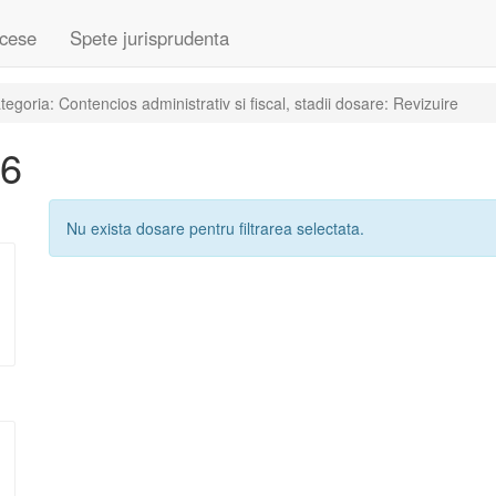
cese
Spete jurisprudenta
goria: Contencios administrativ si fiscal, stadii dosare: Revizuire
16
Nu exista dosare pentru filtrarea selectata.