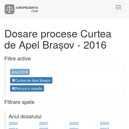
Dosare procese Curtea
de Apel Brașov - 2016
Filtre active
Anul 2016
Curtea de Apel Brașov
Recurs in casatie
Filtrare spete
Anul dosarului
2000
2001
2002
2003
2004
2005
2006
2007