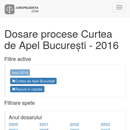
Dosare procese Curtea
de Apel București - 2016
Filtre active
Anul 2016
Curtea de Apel București
Recurs in casatie
Filtrare spete
Anul dosarului
2000
2001
2002
2003
2004
2005
2006
2007