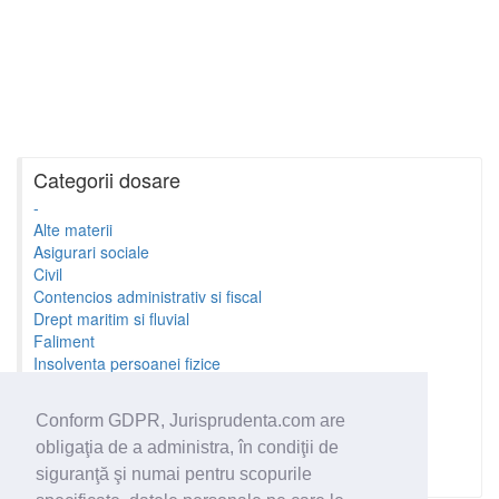
Categorii dosare
-
Alte materii
Asigurari sociale
Civil
Contencios administrativ si fiscal
Drept maritim si fluvial
Faliment
Insolventa persoanei fizice
Litigii cu profesionistii
Litigii de munca
Conform GDPR, Jurisprudenta.com are
Minori si familie
obligaţia de a administra, în condiţii de
Penal
Proprietate Intelectuala
siguranţă şi numai pentru scopurile