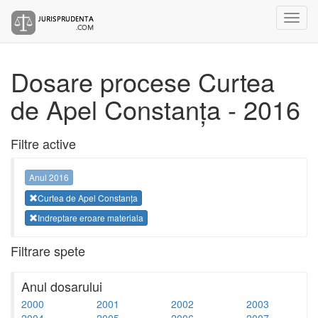
Dosare procese Curtea
de Apel Constanța - 2016
Filtre active
Anul 2016
Curtea de Apel Constanța
Indreptare eroare materiala
Filtrare spete
Anul dosarului
2000
2001
2002
2003
2004
2005
2006
2007