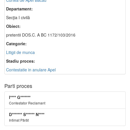
Curtea de Apel Bacău
Departament:
Secţia I civilă
Obiect:
pretentii DOS.C. A BC 1172/103/2016
Categorie:
Litigii de munca
Stadiu proces:
Contestatie in anulare Apel
Parti proces
I**** G*******
Contestator Reclamant
D******* S****** N****
Intimat Pârât