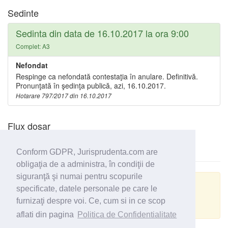
Sedinte
Sedinta din data de 16.10.2017 la ora 9:00
Complet: A3
Nefondat
Respinge ca nefondată contestaţia în anulare. Definitivă.
Pronunţată în şedinţa publică, azi, 16.10.2017.
Hotarare 797/2017 din 16.10.2017
Flux dosar
Conform GDPR, Jurisprudenta.com are
obligaţia de a administra, în condiţii de
siguranţă şi numai pentru scopurile
Actualizare GRPD
specificate, datele personale pe care le
furnizaţi despre voi. Ce, cum si in ce scop
Despre datele personale din acest dosar
aflati din pagina
Politica de Confidentialitate