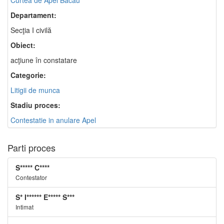
Curtea de Apel Bacău
Departament:
Secţia I civilă
Obiect:
acţiune în constatare
Categorie:
Litigii de munca
Stadiu proces:
Contestatie in anulare Apel
Parti proces
S***** C****
Contestator
S* I****** E***** S***
Intimat