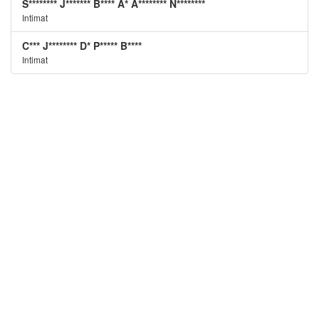
S******** J******* B**** A* A******** N********
Intimat
C*** J******** D* P***** B****
Intimat