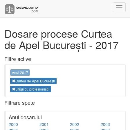
Dosare procese Curtea
de Apel București - 2017
Filtre active
Anul 2017
Curtea de Apel București
Litigii cu profesionistii
Filtrare spete
Anul dosarului
2000
2001
2002
2003
2004
2005
2006
2007