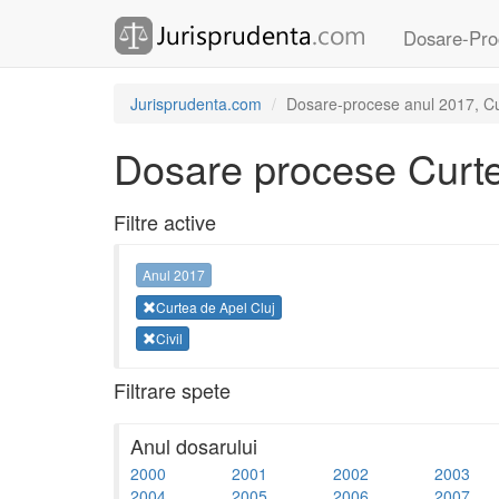
Dosare-Pro
Jurisprudenta.com
Dosare-procese anul 2017, Curt
Dosare procese Curte
Filtre active
Anul 2017
Curtea de Apel Cluj
Civil
Filtrare spete
Anul dosarului
2000
2001
2002
2003
2004
2005
2006
2007