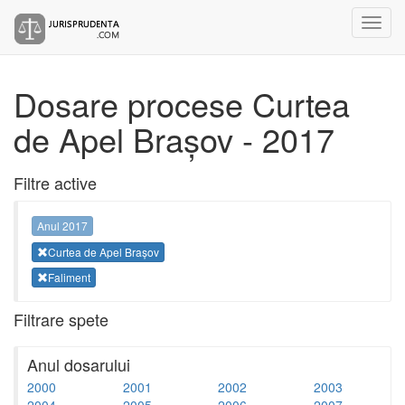
Dosare procese Curtea
de Apel Brașov - 2017
Filtre active
Anul 2017
Curtea de Apel Brașov
Faliment
Filtrare spete
Anul dosarului
2000
2001
2002
2003
2004
2005
2006
2007