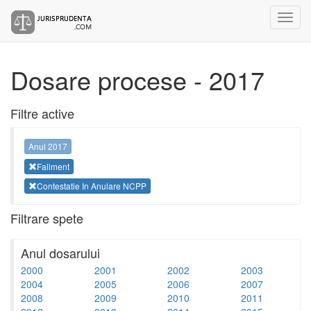
Dosare procese - 2017
Filtre active
Anul 2017
Faliment
Contestatie In Anulare NCPP
Filtrare spete
Anul dosarului
2000
2001
2002
2003
2004
2005
2006
2007
2008
2009
2010
2011