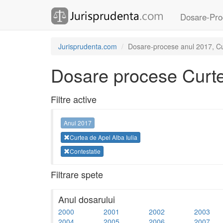
Dosare-Pro
Jurisprudenta.com
Dosare-procese anul 2017, Cur
Dosare procese Curtea
Filtre active
Anul 2017
Curtea de Apel Alba Iulia
Contestatie
Filtrare spete
Anul dosarului
2000
2001
2002
2003
2004
2005
2006
2007