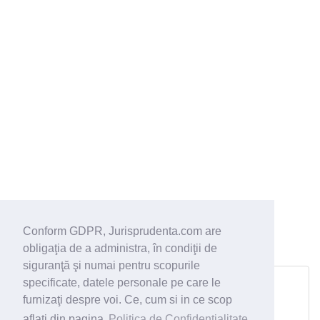
Conform GDPR, Jurisprudenta.com are
obligaţia de a administra, în condiţii de
siguranţă şi numai pentru scopurile
Dosar 343/32/2017 din 22.05.2017
specificate, datele personale pe care le
Curtea de Apel Bacău
furnizaţi despre voi. Ce, cum si in ce scop
legea 10/2001;
aflati din pagina
Politica de Confidentialitate