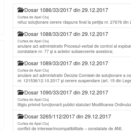
Dosar 1086/33/2017 din 29.12.2017
Curtea de Apel Cluj
refuz soluţionare cerere răspuns final la petiţia nr. 27676 din
Dosar 1088/33/2017 din 29.12.2017
Curtea de Apel Cluj
anulare act administrativ Procesul-verbal de control al exploa
constatare nr. 77 şi a actelor subsecvente acestora;
Dosar 1089/33/2017 din 29.12.2017
Curtea de Apel Cluj
anulare act administrativ Decizia Comisiei de soluţionare a co
nr. 121536/12.10.2017 şi cerere suspendare (art. 15 din Leg
Dosar 1090/33/2017 din 29.12.2017
Curtea de Apel Cluj
litigiu privind funcţionarii publici statutari Modificarea Ordinul
Dosar 3265/112/2017 din 29.12.2017
Curtea de Apel Cluj
conflict de interese/incompatibilitate – constatate de ANI;