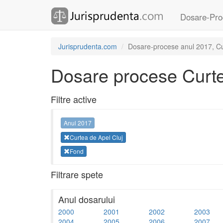
Dosare-Pro
Jurisprudenta.com
Dosare-procese anul 2017, Cur
Dosare procese Curte
Filtre active
Anul 2017
Curtea de Apel Cluj
Fond
Filtrare spete
Anul dosarului
2000
2001
2002
2003
2004
2005
2006
2007