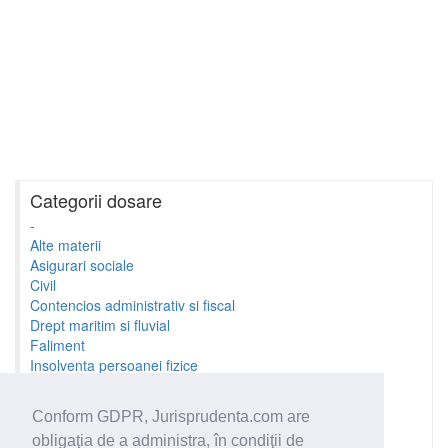
Categorii dosare
-
Alte materii
Asigurari sociale
Civil
Contencios administrativ si fiscal
Drept maritim si fluvial
Faliment
Insolventa persoanei fizice
Litigii cu profesionistii
Litigii de munca
Conform GDPR, Jurisprudenta.com are
Minori si familie
obligaţia de a administra, în condiţii de
Penal