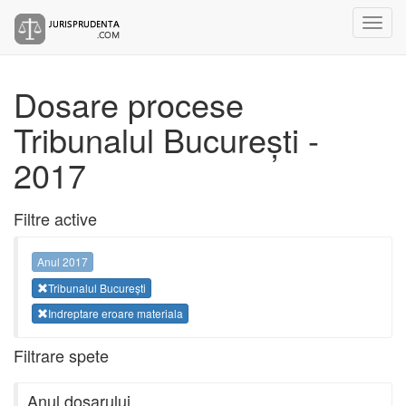
Dosare procese
Tribunalul București -
2017
Filtre active
Anul 2017
Tribunalul București
Indreptare eroare materiala
Filtrare spete
Anul dosarului