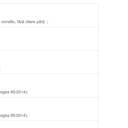
siliu, fără citare părţi -;
;
 Legea 85/2014);
 Legea 85/2014);