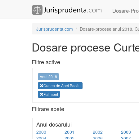
Dosare-Pro
Jurisprudenta.com
Dosare-procese anul 2018, Cu
Dosare procese Curt
Filtre active
Anul 2018
Curtea de Apel Bacău
Faliment
Filtrare spete
Anul dosarului
2000
2001
2002
2003
2004
2005
2006
2007