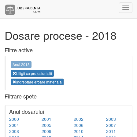
Dosare procese - 2018
Filtre active
Anul 2018
Litigii cu profesionistii
Indreptare eroare materiala
Filtrare spete
Anul dosarului
2000
2001
2002
2003
2004
2005
2006
2007
2008
2009
2010
2011