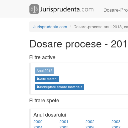
Dosare-Pro
Jurisprudenta.com
Dosare-procese anul 2018, cate
Dosare procese - 20
Filtre active
Anul 2018
Alte materii
Indreptare eroare materiala
Filtrare spete
Anul dosarului
2000
2001
2002
2003
2004
2005
2006
2007