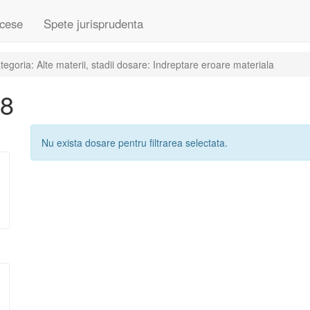
cese
Spete jurisprudenta
goria: Alte materii, stadii dosare: Indreptare eroare materiala
18
Nu exista dosare pentru filtrarea selectata.