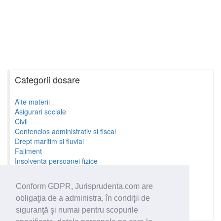
Categorii dosare
-
Alte materii
Asigurari sociale
Civil
Contencios administrativ si fiscal
Drept maritim si fluvial
Faliment
Insolventa persoanei fizice
Litigii cu profesionistii
Litigii de munca
Conform GDPR, Jurisprudenta.com are
Minori si familie
obligaţia de a administra, în condiţii de
Penal
Proprietate Intelectuala
siguranţă şi numai pentru scopurile