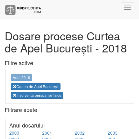
Dosare procese Curtea
de Apel București - 2018
Filtre active
Anul 2018
Curtea de Apel București
Insolventa persoanei fizice
Filtrare spete
Anul dosarului
2000
2001
2002
2003
2004
2005
2006
2007