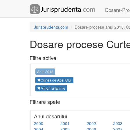
Dosare-Pro
Jurisprudenta.com
Dosare-procese anul 2018, Curt
Dosare procese Curte
Filtre active
Anul 2018
Curtea de Apel Cluj
Minori si familie
Filtrare spete
Anul dosarului
2000
2001
2002
2003
2004
2005
2006
2007