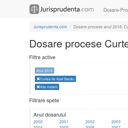
Dosare-Pro
Jurisprudenta.com
Dosare-procese anul 2018, Cur
Dosare procese Curt
Filtre active
Anul 2018
Curtea de Apel Bacău
Alte materii
Filtrare spete
Anul dosarului
2000
2001
2002
2003
2004
2005
2006
2007