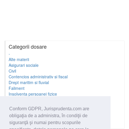
Categorii dosare
-
Alte materii
Asigurari sociale
Civil
Contencios administrativ si fiscal
Drept maritim si fluvial
Faliment
Insolventa persoanei fizice
Litigii cu profesionistii
Litigii de munca
Conform GDPR, Jurisprudenta.com are
Minori si familie
obligaţia de a administra, în condiţii de
Penal
Proprietate Intelectuala
siguranţă şi numai pentru scopurile