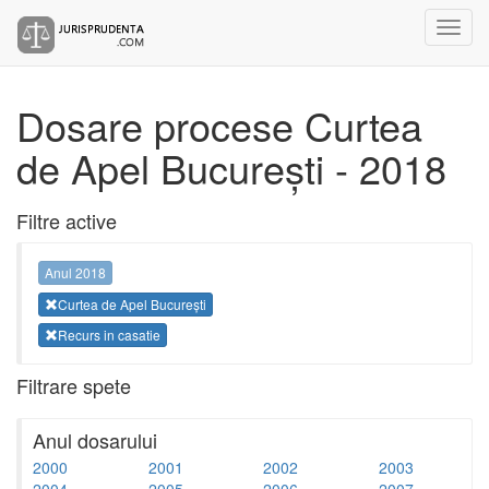
Dosare procese Curtea
de Apel București - 2018
Filtre active
Anul 2018
Curtea de Apel București
Recurs in casatie
Filtrare spete
Anul dosarului
2000
2001
2002
2003
2004
2005
2006
2007