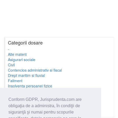
Categorii dosare
-
Alte materii
Asigurari sociale
Civil
Contencios administrativ si fiscal
Drept maritim si fluvial
Faliment
Insolventa persoanei fizice
Litigii cu profesionistii
Litigii de munca
Conform GDPR, Jurisprudenta.com are
Minori si familie
obligaţia de a administra, în condiţii de
Penal
Proprietate Intelectuala
siguranţă şi numai pentru scopurile