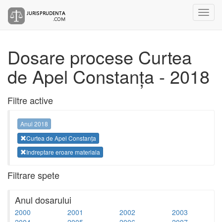
Dosare procese Curtea
de Apel Constanța - 2018
Filtre active
Anul 2018
Curtea de Apel Constanța
Indreptare eroare materiala
Filtrare spete
Anul dosarului
2000
2001
2002
2003
2004
2005
2006
2007