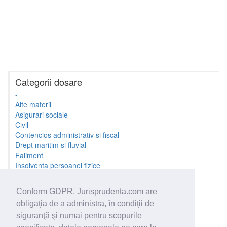
Categorii dosare
-
Alte materii
Asigurari sociale
Civil
Contencios administrativ si fiscal
Drept maritim si fluvial
Faliment
Insolventa persoanei fizice
Litigii cu profesionistii
Litigii de munca
Conform GDPR, Jurisprudenta.com are
Minori si familie
obligaţia de a administra, în condiţii de
Penal
Proprietate Intelectuala
siguranţă şi numai pentru scopurile