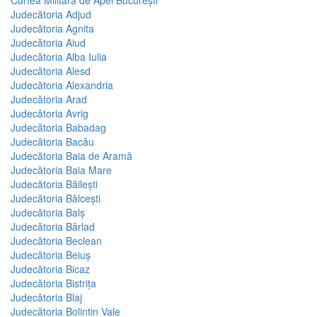
Curtea Militara de Apel București
Judecătoria Adjud
Judecătoria Agnita
Judecătoria Aiud
Judecătoria Alba Iulia
Judecătoria Alesd
Judecătoria Alexandria
Judecătoria Arad
Judecătoria Avrig
Judecătoria Babadag
Judecătoria Bacău
Judecătoria Baia de Aramă
Judecătoria Baia Mare
Judecătoria Băilești
Judecătoria Bălcești
Judecătoria Balș
Judecătoria Bârlad
Judecătoria Beclean
Judecătoria Beiuș
Judecătoria Bicaz
Judecătoria Bistrița
Judecătoria Blaj
Judecătoria Bolintin Vale