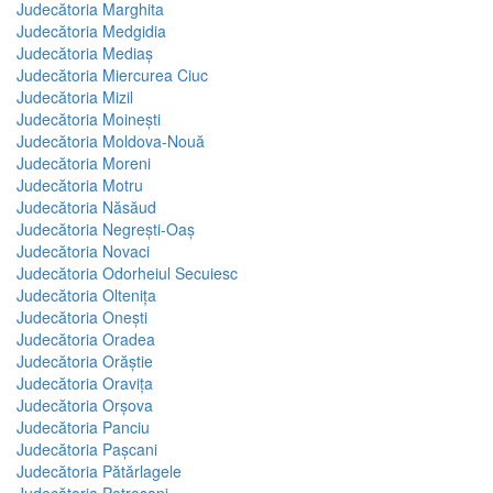
Judecătoria Marghita
Judecătoria Medgidia
Judecătoria Mediaș
Judecătoria Miercurea Ciuc
Judecătoria Mizil
Judecătoria Moinești
Judecătoria Moldova-Nouă
Judecătoria Moreni
Judecătoria Motru
Judecătoria Năsăud
Judecătoria Negrești-Oaș
Judecătoria Novaci
Judecătoria Odorheiul Secuiesc
Judecătoria Oltenița
Judecătoria Onești
Judecătoria Oradea
Judecătoria Orăștie
Judecătoria Oravița
Judecătoria Orșova
Judecătoria Panciu
Judecătoria Pașcani
Judecătoria Pătărlagele