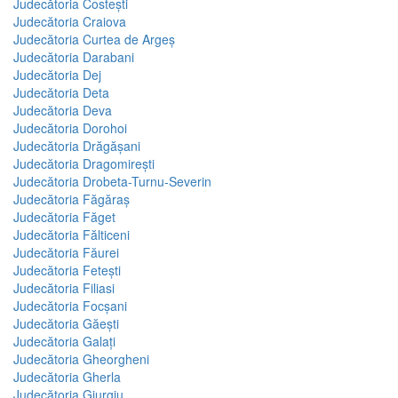
Judecătoria Costești
Judecătoria Craiova
Judecătoria Curtea de Argeș
Judecătoria Darabani
Judecătoria Dej
Judecătoria Deta
Judecătoria Deva
Judecătoria Dorohoi
Judecătoria Drăgășani
Judecătoria Dragomirești
Judecătoria Drobeta-Turnu-Severin
Judecătoria Făgăraș
Judecătoria Făget
Judecătoria Fălticeni
Judecătoria Făurei
Judecătoria Fetești
Judecătoria Filiasi
Judecătoria Focșani
Judecătoria Găești
Judecătoria Galați
Judecătoria Gheorgheni
Judecătoria Gherla
Judecătoria Giurgiu