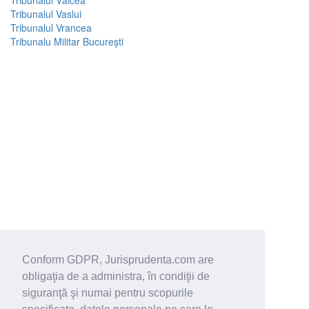
Tribunalul Vâlcea
Tribunalul Vaslui
Tribunalul Vrancea
Tribunalu Militar Bucureşti
Conform GDPR, Jurisprudenta.com are
obligaţia de a administra, în condiţii de
siguranţă şi numai pentru scopurile