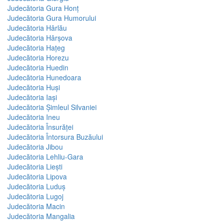
Judecătoria Gura Honț
Judecătoria Gura Humorului
Judecătoria Hârlău
Judecătoria Hârșova
Judecătoria Hațeg
Judecătoria Horezu
Judecătoria Huedin
Judecătoria Hunedoara
Judecătoria Huși
Judecătoria Iași
Judecătoria Șimleul Silvaniei
Judecătoria Ineu
Judecătoria Însurăței
Judecătoria Întorsura Buzăului
Judecătoria Jibou
Judecătoria Lehliu-Gara
Judecătoria Liești
Judecătoria Lipova
Judecătoria Luduș
Judecătoria Lugoj
Judecătoria Macin
Judecătoria Mangalia