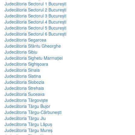
Judecătoria Sectorul 1 București
Judecătoria Sectorul 2 București
Judecătoria Sectorul 3 București
Judecătoria Sectorul 4 București
Judecătoria Sectorul 5 București
Judecătoria Sectorul 6 București
Judecătoria Segarcea
Judecătoria Sfântu Gheorghe
Judecătoria Sibiu
Judecătoria Sighetu Marmației
Judecătoria Sighișoara
Judecătoria Sinaia
Judecătoria Slatina
Judecătoria Slobozia
Judecătoria Strehaia
Judecătoria Suceava
Judecătoria Târgoviște
Judecătoria Târgu Bujor
Judecătoria Târgu-Cărbunești
Judecătoria Târgu Jiu
Judecătoria Târgu Lăpuș
Judecătoria Târgu Mureș