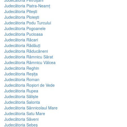
Judecătoria Petroșani
Judecătoria Piatra-Neamț
Judecătoria Pitești
Judecătoria Ploiești
Judecătoria Podu Turcului
Judecătoria Pogoanele
Judecătoria Pucioasa
Judecătoria Răcari
Judecătoria Rădăuți
Judecătoria Răducăneni
Judecătoria Râmnicu Sărat
Judecătoria Râmnicu Vâlcea
Judecătoria Reghin
Judecătoria Reșița
Judecătoria Roman
Judecătoria Roșiori de Vede
Judecătoria Rupea
Judecătoria Săliște
Judecătoria Salonta
Judecătoria Sânnicolaul Mare
Judecătoria Satu Mare
Judecătoria Săveni
Judecătoria Sebeș