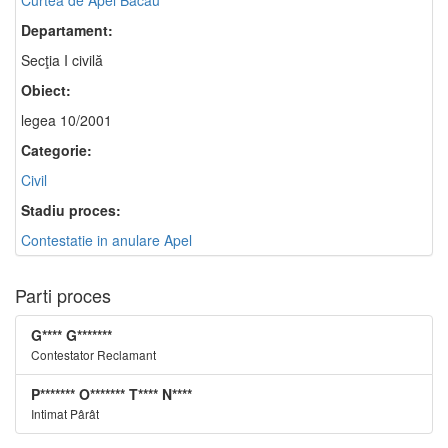
Curtea de Apel Bacău
Departament:
Secţia I civilă
Obiect:
legea 10/2001
Categorie:
Civil
Stadiu proces:
Contestatie in anulare Apel
Parti proces
G**** G*******
Contestator Reclamant
P******* O******* T**** N****
Intimat Pârât