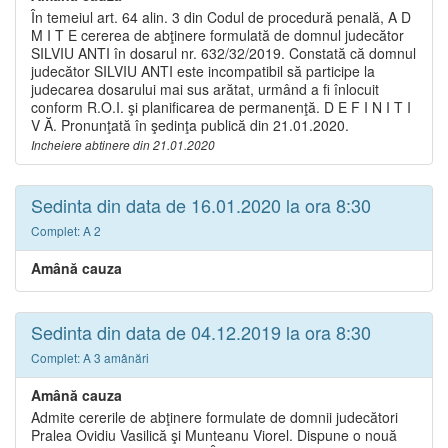
În temeiul art. 64 alin. 3 din Codul de procedură penală, A D
M I T E cererea de abţinere formulată de domnul judecător
SILVIU ANTI în dosarul nr. 632/32/2019. Constată că domnul
judecător SILVIU ANTI este incompatibil să participe la
judecarea dosarului mai sus arătat, urmând a fi înlocuit
conform R.O.I. şi planificarea de permanenţă. D E F I N I T I
V Ă. Pronunţată în şedinţa publică din 21.01.2020.
Incheiere abtinere din 21.01.2020
Sedinta din data de 16.01.2020 la ora 8:30
Complet: A 2
Amână cauza
Sedinta din data de 04.12.2019 la ora 8:30
Complet: A 3 amânări
Amână cauza
Admite cererile de abţinere formulate de domnii judecători
Pralea Ovidiu Vasilică şi Munteanu Viorel. Dispune o nouă