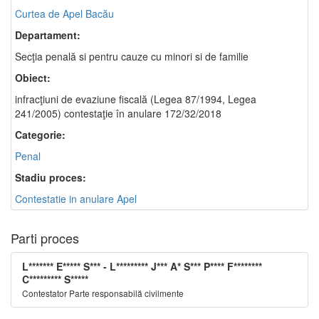
Curtea de Apel Bacău
Departament:
Secţia penală si pentru cauze cu minori si de familie
Obiect:
infracţiuni de evaziune fiscală (Legea 87/1994, Legea
241/2005) contestaţie în anulare 172/32/2018
Categorie:
Penal
Stadiu proces:
Contestatie in anulare Apel
Parti proces
L******* E***** S*** - L********* J*** A* S*** P**** F********
C********* S*****
Contestator Parte responsabilă civilmente