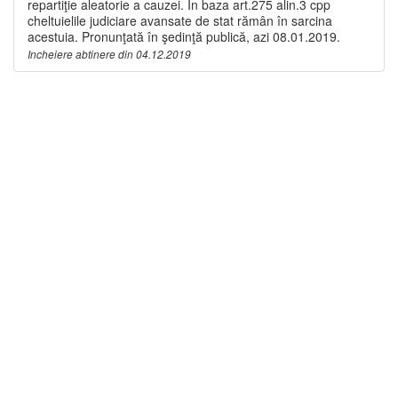
repartiţie aleatorie a cauzei. În baza art.275 alin.3 cpp
cheltuielile judiciare avansate de stat rămân în sarcina
acestuia. Pronunţată în şedinţă publică, azi 08.01.2019.
Incheiere abtinere din 04.12.2019