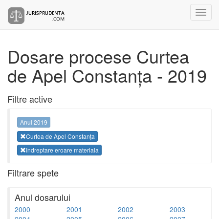
Dosare procese Curtea
de Apel Constanța - 2019
Filtre active
Anul 2019
Curtea de Apel Constanța
Indreptare eroare materiala
Filtrare spete
Anul dosarului
2000
2001
2002
2003
2004
2005
2006
2007