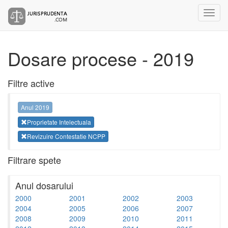
Dosare procese - 2019
Filtre active
Anul 2019
Proprietate Intelectuala
Revizuire Contestatie NCPP
Filtrare spete
Anul dosarului
2000
2001
2002
2003
2004
2005
2006
2007
2008
2009
2010
2011