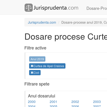
Dosare-Pro
Jurisprudenta.com
Dosare-procese anul 2019, Cur
Dosare procese Curte
Filtre active
Anul 2019
Curtea de Apel Craiova
Civil
Filtrare spete
Anul dosarului
2000
2001
2002
2003
2004
2005
2006
2007