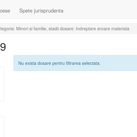
cese
Spete jurisprudenta
goria: Minori si familie, stadii dosare: Indreptare eroare materiala
19
Nu exista dosare pentru filtrarea selectata.