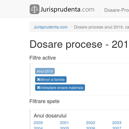
Dosare-Pro
Jurisprudenta.com
Dosare-procese anul 2019, cate
Dosare procese - 20
Filtre active
Anul 2019
Minori si familie
Indreptare eroare materiala
Filtrare spete
Anul dosarului
2000
2001
2002
2003
2004
2005
2006
2007