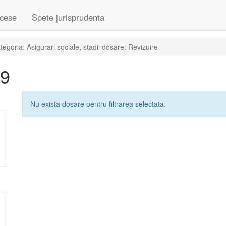
cese
Spete jurisprudenta
goria: Asigurari sociale, stadii dosare: Revizuire
19
Nu exista dosare pentru filtrarea selectata.