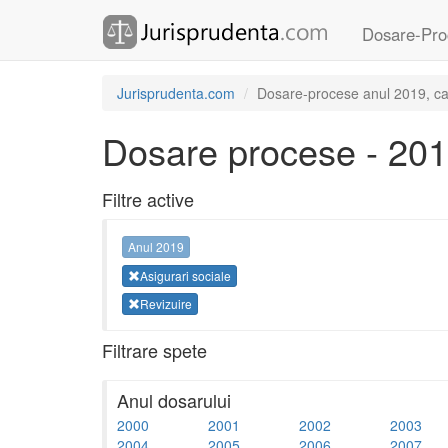
Dosare-Pro
Jurisprudenta.com
Dosare-procese anul 2019, cate
Dosare procese - 20
Filtre active
Anul 2019
Asigurari sociale
Revizuire
Filtrare spete
Anul dosarului
2000
2001
2002
2003
2004
2005
2006
2007