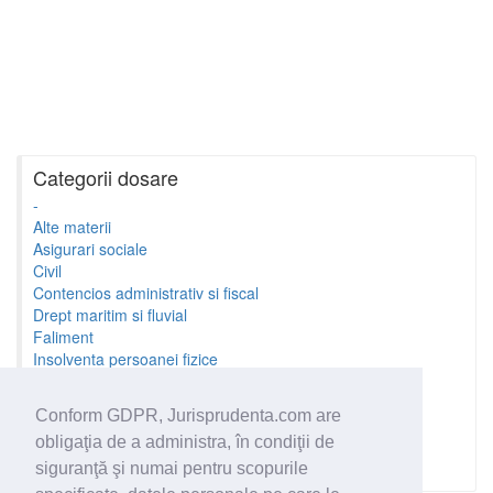
Categorii dosare
-
Alte materii
Asigurari sociale
Civil
Contencios administrativ si fiscal
Drept maritim si fluvial
Faliment
Insolventa persoanei fizice
Litigii cu profesionistii
Litigii de munca
Conform GDPR, Jurisprudenta.com are
Minori si familie
obligaţia de a administra, în condiţii de
Penal
Proprietate Intelectuala
siguranţă şi numai pentru scopurile