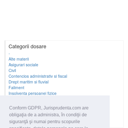
Categorii dosare
-
Alte materii
Asigurari sociale
Civil
Contencios administrativ si fiscal
Drept maritim si fluvial
Faliment
Insolventa persoanei fizice
Litigii cu profesionistii
Litigii de munca
Conform GDPR, Jurisprudenta.com are
Minori si familie
obligaţia de a administra, în condiţii de
Penal
Proprietate Intelectuala
siguranţă şi numai pentru scopurile