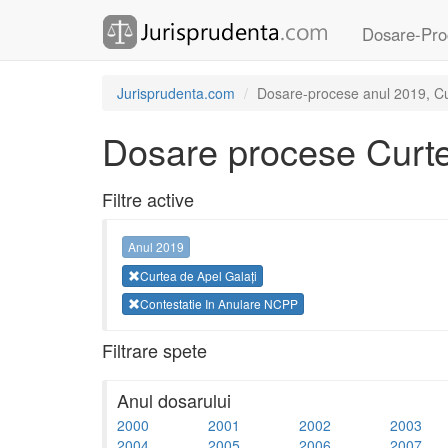
Dosare-Pro
Jurisprudenta.com
Dosare-procese anul 2019, Cur
Dosare procese Curte
Filtre active
Anul 2019
Curtea de Apel Galați
Contestatie In Anulare NCPP
Filtrare spete
Anul dosarului
2000
2001
2002
2003
2004
2005
2006
2007