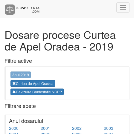
Dosare procese Curtea
de Apel Oradea - 2019
Filtre active
Anul 2019
Curtea de Apel Oradea
Revizuire Contestatie NCPP
Filtrare spete
Anul dosarului
2000
2001
2002
2003
2004
2005
2006
2007