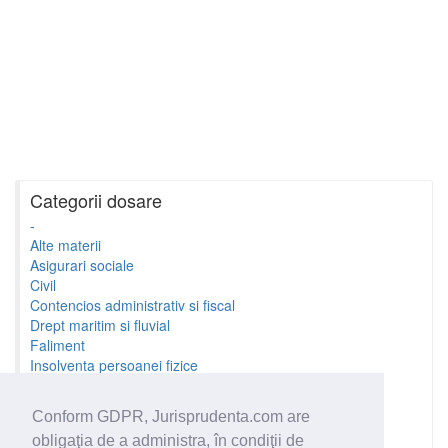
Categorii dosare
-
Alte materii
Asigurari sociale
Civil
Contencios administrativ si fiscal
Drept maritim si fluvial
Faliment
Insolventa persoanei fizice
Litigii cu profesionistii
Litigii de munca
Conform GDPR, Jurisprudenta.com are
Minori si familie
obligaţia de a administra, în condiţii de
Penal