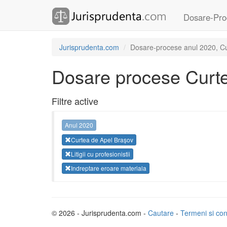
Dosare-Pro
Jurisprudenta.com
Dosare-procese anul 2020, Curt
Dosare procese Curte
Filtre active
Anul 2020
Curtea de Apel Brașov
Litigii cu profesionistii
Indreptare eroare materiala
© 2026 - Jurisprudenta.com -
Cautare
-
Termeni si cond