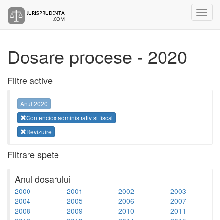
Dosare procese - 2020
Filtre active
Anul 2020
Contencios administrativ si fiscal
Revizuire
Filtrare spete
Anul dosarului
2000
2001
2002
2003
2004
2005
2006
2007
2008
2009
2010
2011