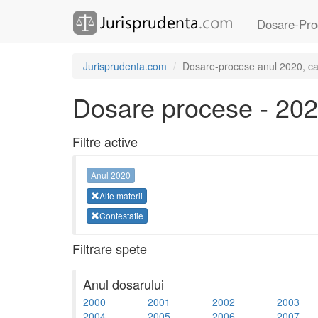
Dosare-Pro
Jurisprudenta.com
Dosare-procese anul 2020, cate
Dosare procese - 20
Filtre active
Anul 2020
Alte materii
Contestatie
Filtrare spete
Anul dosarului
2000
2001
2002
2003
2004
2005
2006
2007