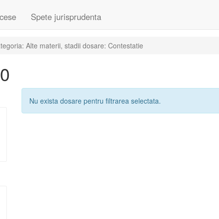
cese
Spete jurisprudenta
goria: Alte materii, stadii dosare: Contestatie
20
Nu exista dosare pentru filtrarea selectata.