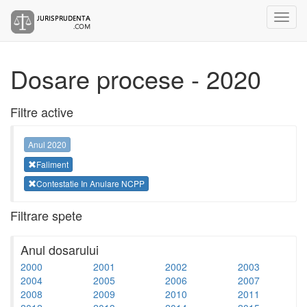
Dosare procese - 2020
Filtre active
Anul 2020
Faliment
Contestatie In Anulare NCPP
Filtrare spete
Anul dosarului
2000
2001
2002
2003
2004
2005
2006
2007
2008
2009
2010
2011