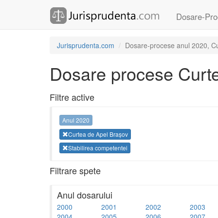
Dosare-Pro
Jurisprudenta.com
Dosare-procese anul 2020, Cur
Dosare procese Curte
Filtre active
Anul 2020
Curtea de Apel Brașov
Stabilirea competentei
Filtrare spete
Anul dosarului
2000
2001
2002
2003
2004
2005
2006
2007