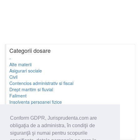
Categorii dosare
-
Alte materii
Asigurari sociale
Civil
Contencios administrativ si fiscal
Drept maritim si fluvial
Faliment
Insolventa persoanei fizice
Litigii cu profesionistii
Litigii de munca
Conform GDPR, Jurisprudenta.com are
Minori si familie
obligaţia de a administra, în condiţii de
Penal
Proprietate Intelectuala
siguranţă şi numai pentru scopurile