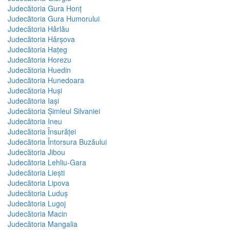
Judecătoria Gura Honț
Judecătoria Gura Humorului
Judecătoria Hârlău
Judecătoria Hârșova
Judecătoria Hațeg
Judecătoria Horezu
Judecătoria Huedin
Judecătoria Hunedoara
Judecătoria Huși
Judecătoria Iași
Judecătoria Șimleul Silvaniei
Judecătoria Ineu
Judecătoria Însurăței
Judecătoria Întorsura Buzăului
Judecătoria Jibou
Judecătoria Lehliu-Gara
Judecătoria Liești
Judecătoria Lipova
Judecătoria Luduș
Judecătoria Lugoj
Judecătoria Macin
Judecătoria Mangalia