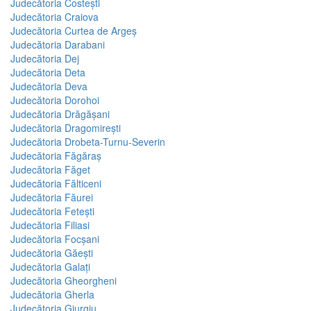
Judecătoria Costești
Judecătoria Craiova
Judecătoria Curtea de Argeș
Judecătoria Darabani
Judecătoria Dej
Judecătoria Deta
Judecătoria Deva
Judecătoria Dorohoi
Judecătoria Drăgășani
Judecătoria Dragomirești
Judecătoria Drobeta-Turnu-Severin
Judecătoria Făgăraș
Judecătoria Făget
Judecătoria Fălticeni
Judecătoria Făurei
Judecătoria Fetești
Judecătoria Filiasi
Judecătoria Focșani
Judecătoria Găești
Judecătoria Galați
Judecătoria Gheorgheni
Judecătoria Gherla
Judecătoria Giurgiu