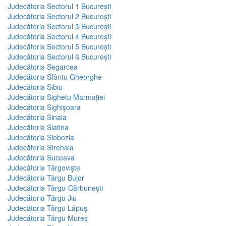
Judecătoria Sectorul 1 București
Judecătoria Sectorul 2 București
Judecătoria Sectorul 3 București
Judecătoria Sectorul 4 București
Judecătoria Sectorul 5 București
Judecătoria Sectorul 6 București
Judecătoria Segarcea
Judecătoria Sfântu Gheorghe
Judecătoria Sibiu
Judecătoria Sighetu Marmației
Judecătoria Sighișoara
Judecătoria Sinaia
Judecătoria Slatina
Judecătoria Slobozia
Judecătoria Strehaia
Judecătoria Suceava
Judecătoria Târgoviște
Judecătoria Târgu Bujor
Judecătoria Târgu-Cărbunești
Judecătoria Târgu Jiu
Judecătoria Târgu Lăpuș
Judecătoria Târgu Mureș